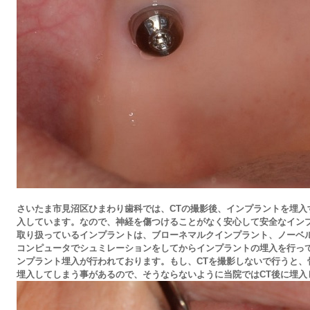
さいたま市見沼区ひまわり歯科
では、CT
の
撮影
後
、インプラントを埋入
入して
い
ま
す。なので、神経を傷つけることがなく安心して安全なイン
取り扱っているインプラントは、ブローネマルクインプラント、ノーベ
コンピュータでシュミレーションをしてからインプラントの埋入を行っ
ンプラント埋入が行われております。もし、CTを撮影しないで行うと、
埋入してしまう事があるので、そうならないように当院では
CT後に埋