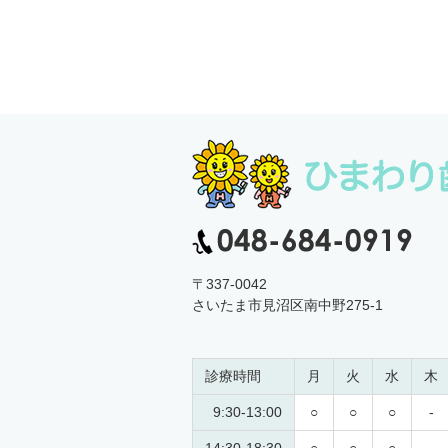
〒337-0042
さいたま市見沼区南中野275-1
診療時間
月
火
水
木
9:30-13:00
○
○
○
-
14:30-18:30
○
○
○
-