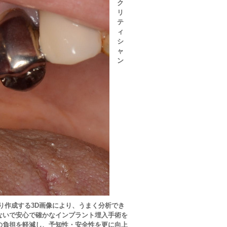
ク
リ
テ
ィ
シ
ャ
ン
り作成する3D画像により、
うまく分析でき
ないで
安心で確かな
インプラント埋入手術
を
の負担を軽減し、予知性・安全性を更に向上