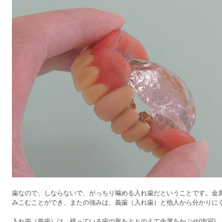
歯なので、しならないで、がっちり噛める入れ歯だということです。金
みこむことができ、またの強みは、義歯（入れ歯）と他人から分かりに
入れ歯（義歯）は、残っている歯の形をととのえて金属をかぶせ(内冠)