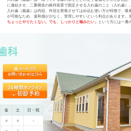
に連結させ、二重構造の維持装置で固定させる入れ歯のこと（入れ歯）
入れ歯（義歯）は内冠、外冠を密着させてはめ込む使い方が特徴で、吸
が可能なため、違和感が少なく、管理しやすいという利点があります。
ちょっとやりたくない。でも、しっかりと噛みたい」
という方には一番
金
土
日・祝
○
○
-
○
△
-