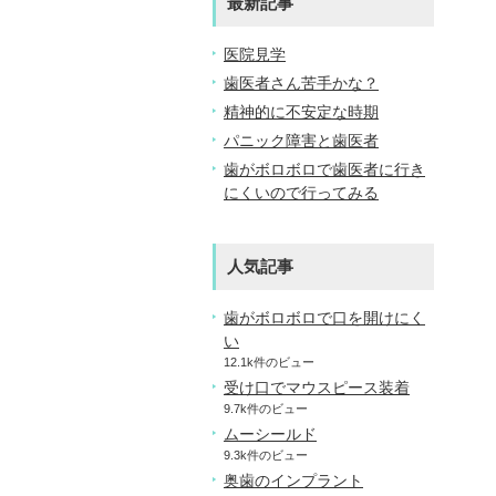
最新記事
医院見学
歯医者さん苦手かな？
精神的に不安定な時期
パニック障害と歯医者
歯がボロボロで歯医者に行き
にくいので行ってみる
人気記事
歯がボロボロで口を開けにく
い
12.1k件のビュー
受け口でマウスピース装着
9.7k件のビュー
ムーシールド
9.3k件のビュー
奥歯のインプラント