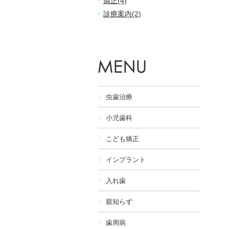
矯正(4)
診療案内(2)
虫歯治療
小児歯科
こども矯正
インプラント
入れ歯
親知らず
歯周病