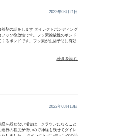
2022年03月21日
接着剤の話をします ダイレクトボンディング
はフッソ徐放性です。フッ素徐放性のボンド
てくるボンドです。フッ素が虫歯予防に有効
続きを読む
2022年03月18日
神経を残せない場合は、クラウンになること
の進行の程度が低いので神経も残せてダイレ
いたしました。 ダイレクトボンディングの治