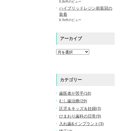
9.2k件のビュー
ハイブリッドレジン前装冠の
装着
8.7k件のビュー
アーカイブ
カテゴリー
歯医者が苦手(18)
むし歯治療(29)
託児＆キッズ＆妊婦(3)
ひまわり歯科の日常(9)
入れ歯&インプラント(3)