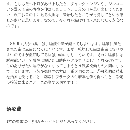
す。もしも選べる時がありましたら、ダイレクトレジンや、ジルコニ
アを選んで歯の寿命を伸ばしましょう。自分の口を思い出してくださ
い、現在お口の中にある虫歯は、昔治したところが再発してという感
じが多いと思います。なので、今それを避ければ未来にわたり安心な
のです。
SSRI（抗うつ薬）は、唾液の量が減ってしまいます。唾液に満た
された歯は虫歯になりにくいです。まず、乾燥した歯は虫歯になりや
すいのですが湿潤してる歯は虫歯になりにくいです。それに唾液には
緩衝能といって酸性に傾いた口腔内をアルカリにしてくれるのです。
このありがたい唾液がなくなってしまうとう蝕多発傾向の人間になっ
てしまいます。う蝕多発傾向の方は一番大切なのは、①可及的に精密
な治療を受けること ②常にプラークの付着率を低く保つこと ③定
期検診に来ること この順で大切です！！
治療費
1本の虫歯に付き4万円～ぐらいだと思ってください。