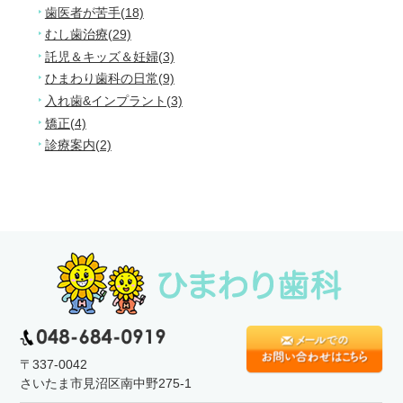
歯医者が苦手(18)
むし歯治療(29)
託児＆キッズ＆妊婦(3)
ひまわり歯科の日常(9)
入れ歯&インプラント(3)
矯正(4)
診療案内(2)
〒337-0042
さいたま市見沼区南中野275-1