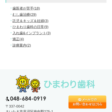
歯医者が苦手(18)
むし歯治療(29)
託児＆キッズ＆妊婦(3)
ひまわり歯科の日常(9)
入れ歯&インプラント(3)
矯正(4)
診療案内(2)
〒337-0042
さいたま市見沼区南中野275-1